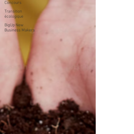
Concours
Transition
écologique
BigUp New
Business Makers