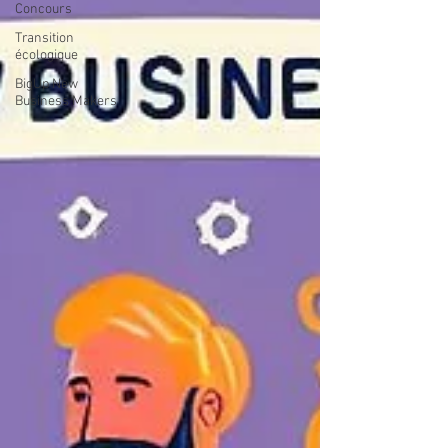
Concours
Transition
écologique
BigUp New
Business Makers