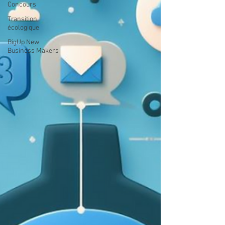
Concours
Transition
écologique
BigUp New
Business Makers