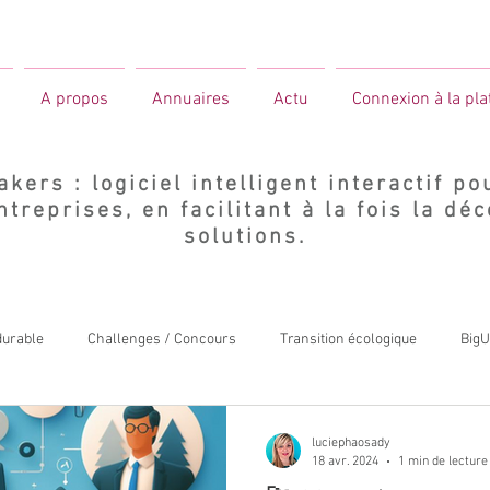
A propos
Annuaires
Actu
Connexion à la pl
ers : logiciel intelligent interactif po
ntreprises, en facilitant à la fois la déc
solutions.
durable
Challenges / Concours
Transition écologique
BigU
luciephaosady
18 avr. 2024
1 min de lecture