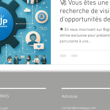
🚀 Vous êtes une 
recherche de visib
d'opportunités de
Rejoignez dès ma
🌟 En vous inscrivant sur Big
plateforme BigU
vitrine exclusive pour présent
percutante à une...
Makers !
INKS
Adresse
contact@newbigup.com
ccueil