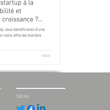
startup à la
ilité et
 croissance ?
intenant la
Up, vous bénéficierez d'une
p New Business
er votre offre de manière
SOCIAL