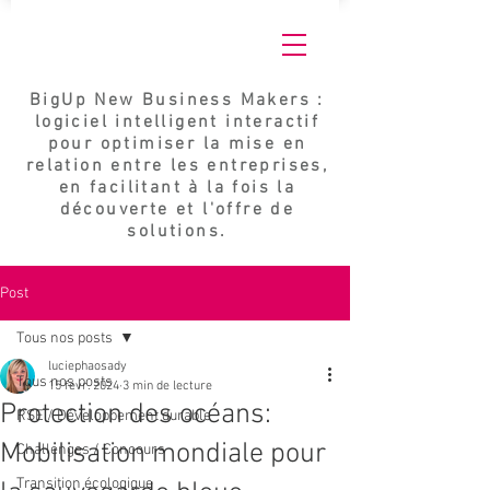
BigUp New Business Makers :
logiciel intelligent interactif
pour optimiser la mise en
relation entre les entreprises,
en facilitant à la fois la
découverte et l'offre de
solutions.
Post
Tous nos posts
luciephaosady
Tous nos posts
15 févr. 2024
3 min de lecture
Protection des océans:
RSE / Développement durable
Mobilisation mondiale pour
Challenges / Concours
Transition écologique